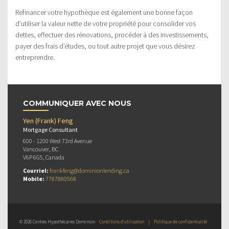
Refinancer votre hypothèque est également une bonne façon
d’utiliser la valeur nette de votre propriété pour consolider vos
dettes, effectuer des rénovations, procéder à des investissements,
payer des frais d’études, ou tout autre projet que vous désirez
entreprendre.
COMMUNIQUER AVEC NOUS
Yen (Frank) Feng
Mortgage Consultant
600 - 1200 West 73rd Avenue
Vancouver, BC
V6P 6G5, Canada
Courriel:
frankfeng@dominionlending.ca
Mobile:
7787880568
© 2026 Centres Hypothécaires Dominion
Conditions d’utilisation
|
Politique de confidentialité