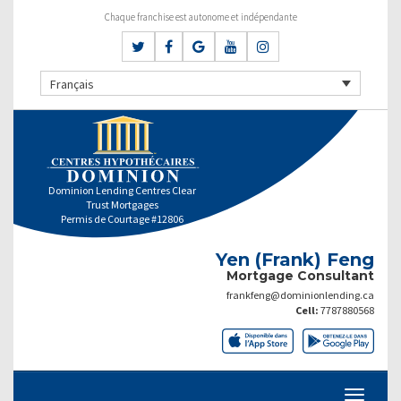
Chaque franchise est autonome et indépendante
Français
Dominion Lending Centres Clear
Trust Mortgages
Permis de Courtage #12806
Yen (Frank) Feng
Mortgage Consultant
frankfeng@dominionlending.ca
Cell:
7787880568