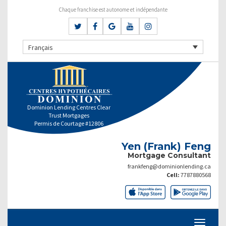
Chaque franchise est autonome et indépendante
Français
Dominion Lending Centres Clear
Trust Mortgages
Permis de Courtage #12806
Yen (Frank) Feng
Mortgage Consultant
frankfeng@dominionlending.ca
Cell:
7787880568