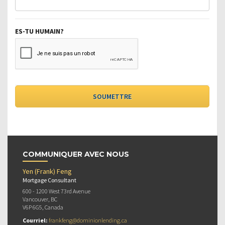
ES-TU HUMAIN?
COMMUNIQUER AVEC NOUS
Yen (Frank) Feng
Mortgage Consultant
600 - 1200 West 73rd Avenue
Vancouver, BC
V6P 6G5, Canada
Courriel:
frankfeng@dominionlending.ca